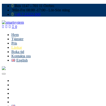
Box 1147 - 701 11 Örebro
Mån-Fre 08:00 -17:00 - Lör-Sön stäng
+46 7 22222 600
0
Hem
Tjänster
Pris
Länkar
Boka tid
Kontakta oss
English
Hem
Tjänster
Pris
Länkar
Boka tid
Kontakta oss