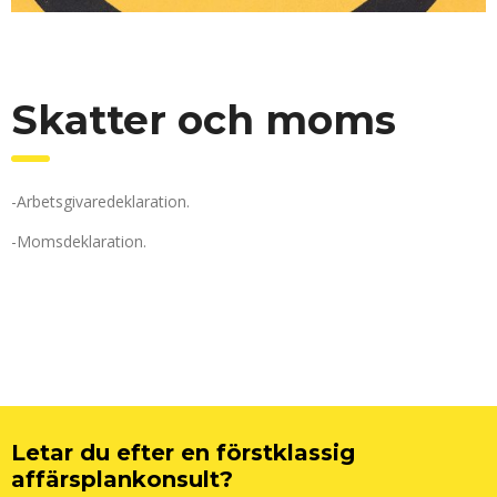
Skatter och moms
-Arbetsgivaredeklaration.
-Momsdeklaration.
Letar du efter en förstklassig
affärsplankonsult?